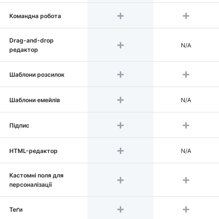
Командна робота
Drag-and-drop
N/A
редактор
Шаблони розсилок
Шаблони емейлів
N/A
Підпис
HTML-редактор
N/A
Кастомні поля для
персоналізації
Теґи