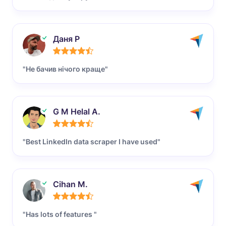
Даня Р
"Не бачив нічого краще"
G M Helal A.
"Best LinkedIn data scraper I have used"
Cihan M.
"Has lots of features "