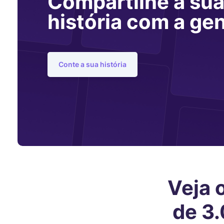
Compartilhe a su
história com a gen
Conte a sua história
Veja 
de 3