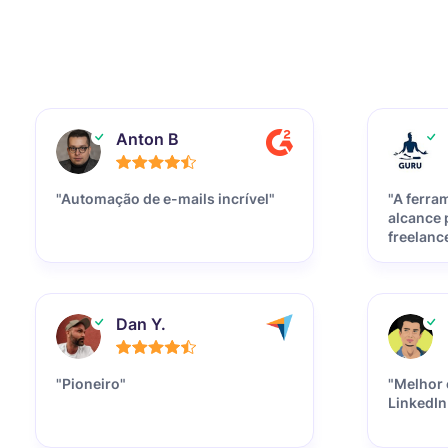
Anton B
"Automação de e-mails incrível"
"A ferra
alcance 
freelanc
Dan Y.
"Pioneiro"
"Melhor 
LinkedIn