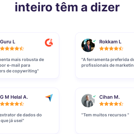
inteiro têm a dizer
Guru L
Rokkam L
menta mais robusta de
"A ferramenta preferida d
por e-mail para
profissionais de marketin
ers de copywriting"
G M Helal A.
Cihan M.
extrator de dados do
"Tem muitos recursos "
 que já usei"