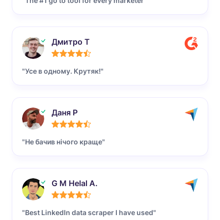
"The #1 go to tool for every marketer"
Дмитро Т
"Усе в одному. Крутяк!"
Даня Р
"Не бачив нічого краще"
G M Helal A.
"Best LinkedIn data scraper I have used"