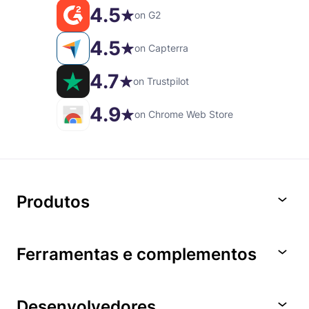
4.5
on G2
4.5
on Capterra
4.7
on Trustpilot
4.9
on Chrome Web Store
Produtos
Ferramentas e complementos
Desenvolvedores