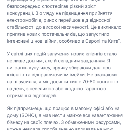
безпосередньо спостерігав різкий зріст
конкуренції. З огляду на підвищення прийняття
електромобілів, ринок перейшов від відносної
стабільності до високої насиченості. Це викликало
приплив нових постачальників, що запустило
інтенсивні цінові війни, особливо в Європі та Китаї.
У світлі цих подій залучення нових клієнтів стало
не лише довгим, але й складним завданням. Я
витратив купу часу, вручну збираючи дані про
клієнтів та відправляючи їм імейли. Не зважаючи
на ці зусилля, я міг досягти лише 70-80 контактів
на день, з невеликою або жодною гарантією
отримання відповідей.
Як підприємець, що працює в малому офісі або на
дому (SOHO), я мав нести майже все навантаження
бізнесу на своїх плечах. З обмеженими ресурсами,
кожна невдала спроба значно впливала на мою