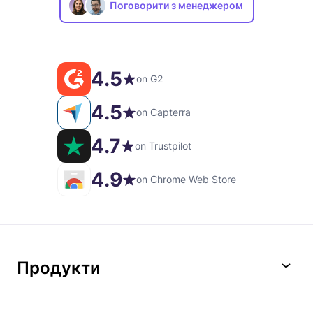
Поговорити з менеджером
4.5
on G2
4.5
on Capterra
4.7
on Trustpilot
4.9
on Chrome Web Store
Продукти