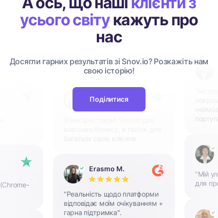
А ось, що наші
клієнти з
усього світу
кажуть про
нас
Досягли гарних результатів зі Snov.io? Розкажіть нам
свою історію!
"Інстр
Trepke
Поділитися
покращ
неймов
португ
я
Я використовую Snov.io для
власного бізнесу, а також для
багатьох своїх клієнтів.
Erasmo M.
"Мій у
для пр
 (Chrome-
"Реальність щодо платформи
відповідає моїм очікуванням +
гарна підтримка".