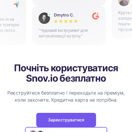
Крута 
Dmytro C.
холодно
v.io за
пошти.
а тригерні
підтри
ю легко
"Чудовий інструмент для
автоматизації аутрічу"
Почніть користуватися
Snov.io безплатно
Реєструйтеся безплатно і переходьте на преміум,
коли захочете. Кредитна карта не потрібна.
Зареєструватися