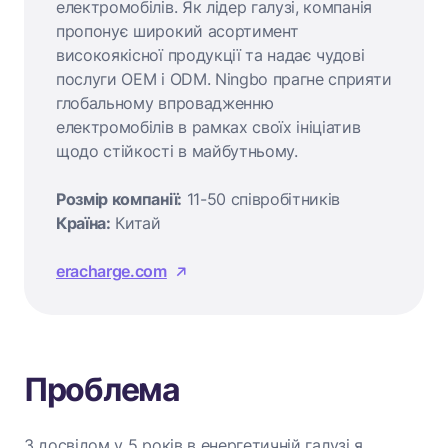
електромобілів. Як лідер галузі, компанія
пропонує широкий асортимент
високоякісної продукції та надає чудові
послуги OEM і ODM. Ningbo прагне сприяти
глобальному впровадженню
електромобілів в рамках своїх ініціатив
щодо стійкості в майбутньому.
Розмір компанії:
11-50 співробітників
Країна:
Китай
eracharge.com
Проблема
З досвідом у 5 років в енергетичній галузі я